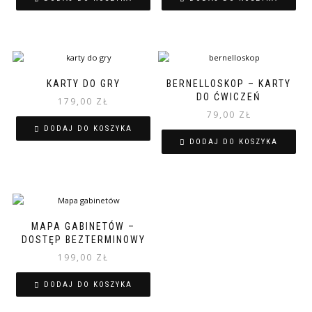
stronie
159,90 zł.
139,99 zł.
produktu
KARTY DO GRY
BERNELLOSKOP – KARTY
DO ĆWICZEŃ
179,00
ZŁ
79,00
ZŁ
DODAJ DO KOSZYKA
DODAJ DO KOSZYKA
MAPA GABINETÓW –
DOSTĘP BEZTERMINOWY
199,00
ZŁ
DODAJ DO KOSZYKA