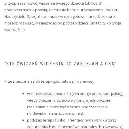
przyspieszą rozwój widzenia twojego dziecka lub twoich
podopiecznych. Sprawią, że terapia będzie urozmaicona. Rodzicu,
Nauczycielu, Specjalisto – masz w ręku gotowe narzędzie, które
możesz rozwijać, w zależności od potrzeb dzieci. Limit to tylko twoja
wyobraźnia!
“315 ĆWICZEŃ WIDZENIA DO ZAKLEJANIA OKA”
Przeznaczone są do terapii gabinetowej i domowej:
w czasie zasłaniania oka (zleconego przez specjalistę),
wtedy ćwiczenia dziecko wykonuje jednoocznie
(zasłanianie może być zlecone podczas terapii
niedowidzenia oraz zezowania);
podczas terapii funkcji orientacyjnych wzroku (przy
zaburzeniach mechanizmów posturalnych, równowagi)