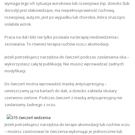
wymaga tego ich sytuacja wzrokowa lub rozwojowa (np. dziecko (lub
dorosły) jest słabowidzące, ma niepełnosprawność ruchową,
rozwojową, autyzm, jest po wypadku lub chorobie, która znacząco
osłabiła wzrok.
Praca na dal i bliż nie tylko pozwala na terapię niedowidzenia i
zezowania. To również terapia ruchów oczu i akomodacji.
Jeżeli potrzebujesz narzędzia do ćwiczeń podczas zasłaniania oka –
wykorzystasz całą tę publikację. Nie musisz wprowadzać żadnych
modyfikacji.
Do ćwiczeń można wprowadzić maskę antysupresyjną –
umieszczamy ją na kartach do dali, a dziecko zakłada okulary
czerwono-zielone. Podczas ćwiczeń z maską antysupresyjną nie
zasłaniamy żadnego z oczu.
Jeżeli potrzebujesz narzędzia do terapii akomodacji lub ruchów oczu
– możesz zastosować te ćwiczenia wykonując je jednoocznie lub