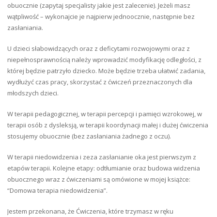
obuocznie (zapytaj specjalisty jakie jest zalecenie). Jeżeli masz
wątpliwość – wykonajcie je najpierw jednoocznie, następnie bez
zasłaniania.
U dzieci słabowidzących oraz z deficytami rozwojowymi oraz z
niepełnosprawnością należy wprowadzić modyfikację odległości, z
której będzie patrzyło dziecko. Może będzie trzeba ułatwić zadania,
wydłużyć czas pracy, skorzystać z ćwiczeń przeznaczonych dla
młodszych dzieci.
W terapii pedagogicznej, w terapii percepcji i pamięci wzrokowej, w
terapii osób z dysleksją, w terapii koordynacji małej i dużej ćwiczenia
stosujemy obuocznie (bez zasłaniania żadnego z oczu).
W terapii niedowidzenia i zeza zasłanianie oka jest pierwszym z
etapów terapii. Kolejne etapy: odtłumianie oraz budowa widzenia
obuocznego wraz z ćwiczeniami są omówione w mojej książce:
“Domowa terapia niedowidzenia”.
Jestem przekonana, że Ćwiczenia, które trzymasz w ręku