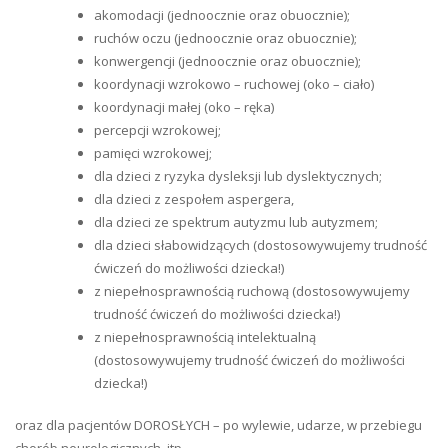
akomodacji (jednoocznie oraz obuocznie);
ruchów oczu (jednoocznie oraz obuocznie);
konwergencji (jednoocznie oraz obuocznie);
koordynacji wzrokowo – ruchowej (oko – ciało)
koordynacji małej (oko – ręka)
percepcji wzrokowej;
pamięci wzrokowej;
dla dzieci z ryzyka dysleksji lub dyslektycznych;
dla dzieci z zespołem aspergera,
dla dzieci ze spektrum autyzmu lub autyzmem;
dla dzieci słabowidzących (dostosowywujemy trudność
ćwiczeń do możliwości dziecka!)
z niepełnosprawnością ruchową (dostosowywujemy
trudność ćwiczeń do możliwości dziecka!)
z niepełnosprawnością intelektualną
(dostosowywujemy trudność ćwiczeń do możliwości
dziecka!)
oraz dla pacjentów DOROSŁYCH – po wylewie, udarze, w przebiegu