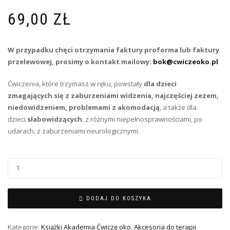
69,00
ZŁ
W przypadku chęci otrzymania faktury proforma lub faktury
przelewowej, prosimy o kontakt mailowy:
bok@cwiczeoko.pl
Ćwiczenia, które trzymasz w ręku, powstały
dla dzieci
zmagających się z zaburzeniami widzenia, najczęściej zezem,
niedowidzeniem, problemami z akomodacją
, a także dla
dzieci
słabowidzących
, z różnymi niepełnosprawnościami, po
udarach, z zaburzeniami neurologicznymi.
DODAJ DO KOSZYKA
Kategorie:
Książki Akademia Ćwiczę oko
,
Akcesoria do terapii