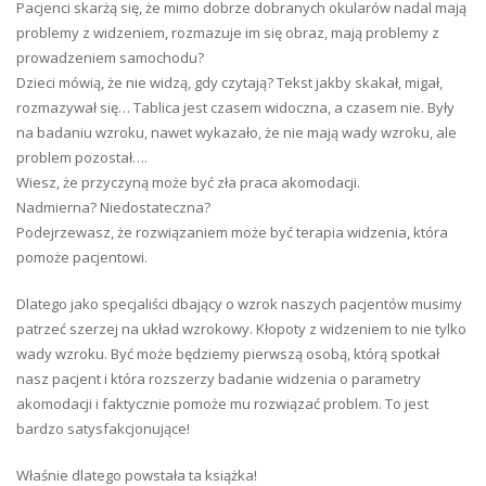
Pacjenci skarżą się, że mimo dobrze dobranych okularów nadal mają
problemy z widzeniem, rozmazuje im się obraz, mają problemy z
prowadzeniem samochodu?
Dzieci mówią, że nie widzą, gdy czytają? Tekst jakby skakał, migał,
rozmazywał się… Tablica jest czasem widoczna, a czasem nie. Były
na badaniu wzroku, nawet wykazało, że nie mają wady wzroku, ale
problem pozostał….
Wiesz, że przyczyną może być zła praca akomodacji.
Nadmierna? Niedostateczna?
Podejrzewasz, że rozwiązaniem może być terapia widzenia, która
pomoże pacjentowi.
Dlatego jako specjaliści dbający o wzrok naszych pacjentów musimy
patrzeć szerzej na układ wzrokowy. Kłopoty z widzeniem to nie tylko
wady wzroku. Być może będziemy pierwszą osobą, którą spotkał
nasz pacjent i która rozszerzy badanie widzenia o parametry
akomodacji i faktycznie pomoże mu rozwiązać problem. To jest
bardzo satysfakcjonujące!
Właśnie dlatego powstała ta książka!