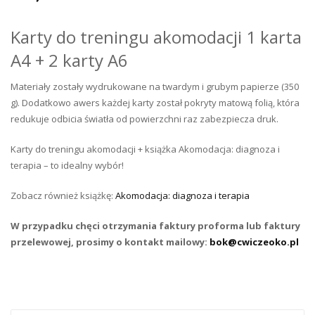
Karty do treningu akomodacji 1 karta
A4 + 2 karty A6
Materiały zostały wydrukowane na twardym i grubym papierze (350
g). Dodatkowo awers każdej karty został pokryty matową folią, która
redukuje odbicia światła od powierzchni raz zabezpiecza druk.
Karty do treningu akomodacji + książka Akomodacja: diagnoza i
terapia – to idealny wybór!
Zobacz również książkę:
Akomodacja: diagnoza i terapia
W przypadku chęci otrzymania faktury proforma lub faktury
przelewowej, prosimy o kontakt mailowy:
bok@cwiczeoko.pl