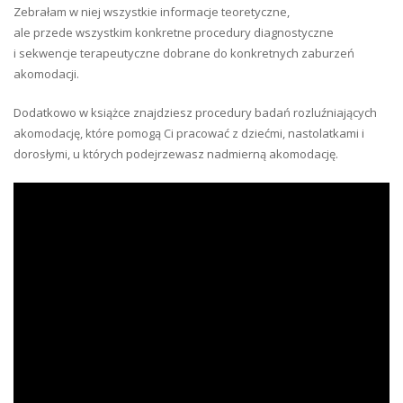
Zebrałam w niej wszystkie informacje teoretyczne,
ale przede wszystkim konkretne procedury diagnostyczne
i sekwencje terapeutyczne dobrane do konkretnych zaburzeń
akomodacji.
Dodatkowo w książce znajdziesz procedury badań rozluźniających
akomodację, które pomogą Ci pracować z dziećmi, nastolatkami i
dorosłymi, u których podejrzewasz nadmierną akomodację.