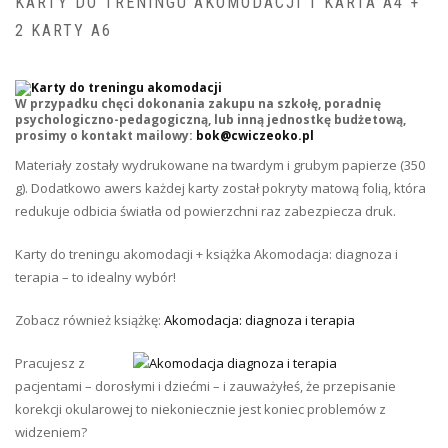
KARTY DO TRENINGU AKOMODACJI 1 KARTA A4 +
2 KARTY A6
W przypadku chęci dokonania zakupu na szkołę, poradnię
psychologiczno-pedagogiczną, lub inną jednostkę budżetową,
prosimy o kontakt mailowy:
bok@cwiczeoko.pl
Materiały zostały wydrukowane na twardym i grubym papierze (350
g). Dodatkowo awers każdej karty został pokryty matową folią, która
redukuje odbicia światła od powierzchni raz zabezpiecza druk.
Karty do treningu akomodacji + książka Akomodacja: diagnoza i
terapia – to idealny wybór!
Zobacz również książkę:
Akomodacja: diagnoza i terapia
Pracujesz z
pacjentami – dorosłymi i dziećmi – i zauważyłeś, że przepisanie
korekcji okularowej to niekoniecznie jest koniec problemów z
widzeniem?