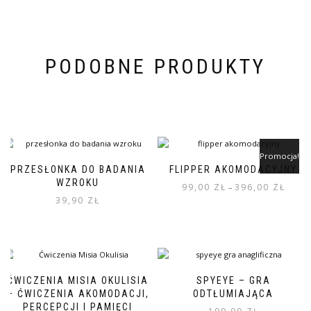
PODOBNE PRODUKTY
Promocja!
PRZESŁONKA DO BADANIA
FLIPPER AKOMODACYJNY
WZROKU
99,00
ZŁ
396,00
ZŁ
–
39,90
ZŁ
Ten
produkt
ma
wiele
wariantów.
Opcje
ĆWICZENIA MISIA OKULISIA
SPYEYE – GRA
można
– ĆWICZENIA AKOMODACJI,
ODTŁUMIAJĄCA
wybrać
PERCEPCJI I PAMIĘCI